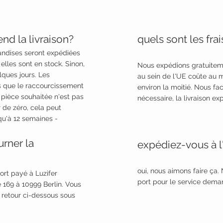
d la livraison?
quels sont les fra
ndises seront expédiées
lles sont en stock. Sinon,
Nous expédions gratuitem
lques jours. Les
au sein de l'UE coûte au 
s que le raccourcissement
environ la moitié. Nous fa
a pièce souhaitée n'est pas
nécessaire, la livraison ex
r de zéro, cela peut
u'à 12 semaines -
rner la
expédiez-vous à l'
oui, nous aimons faire ça.
ort payé à Luzifer
port pour le service dema
 169 à 10999 Berlin. Vous
 retour ci-dessous sous