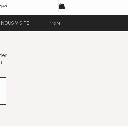
ggen
NOUS VISITE
More
der!
u