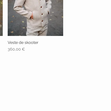
Veste de skooter
Aperçu rapide
Prix
360,00 €