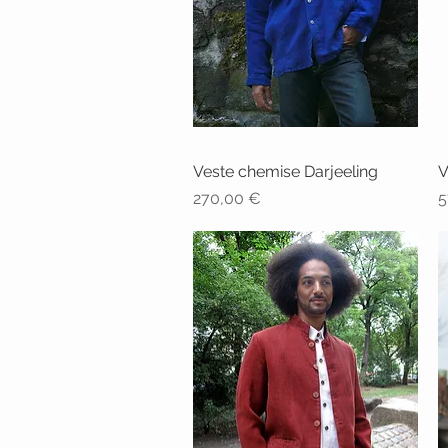
Veste chemise Darjeeling
Aperçu rapide
V
Prix
P
270,00 €
5