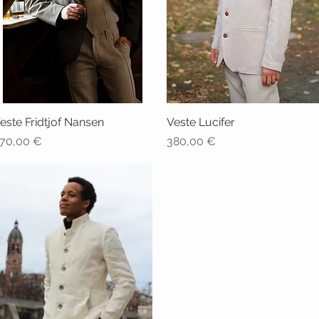
este Fridtjof Nansen
Aperçu rapide
Veste Lucifer
Aperçu rapide
rix
Prix
70,00 €
380,00 €