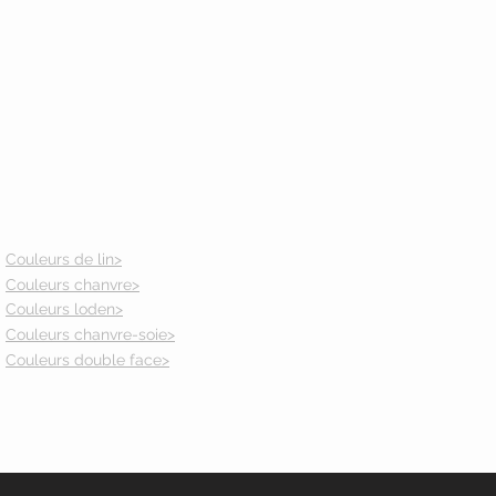
Couleurs de lin>
Couleurs chanvre>
Couleurs loden>
Couleurs chanvre-soie>
Couleurs double face>