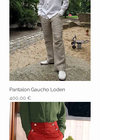
Pantalon Gaucho Loden
Prix
400,00 €