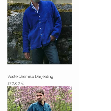
Veste chemise Darjeeling
Prix
270,00 €