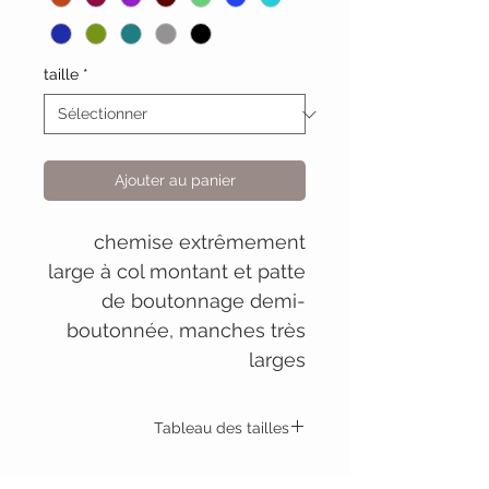
taille
*
Ajouter au panier
chemise extrêmement
large à col montant et patte
de boutonnage demi-
boutonnée, manches très
larges
Tableau des tailles
Chemise
S.
M.
L.
XL
XXL