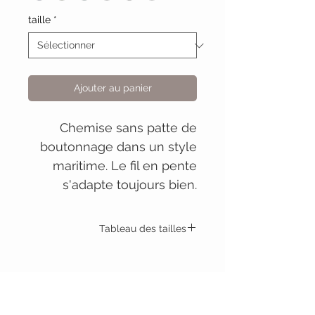
taille
*
Ajouter au panier
Chemise sans patte de
boutonnage dans un style
maritime. Le fil en pente
s'adapte toujours bien.
Tableau des tailles
Chemise
S.
M.
L.
XL
XXL
Nautilus
Tour de
110
116
122
130
138
taille